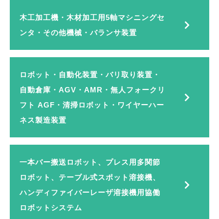
木工加工機・木材加工用5軸マシニングセ
ンタ・その他機械・バランサ装置
TOP
ロボット・自動化装置・バリ取り装置・
新着情報
自動倉庫・AGV・AMR・無人フォークリ
釜屋とは
フト AGF・清掃ロボット・ワイヤーハー
ネス製造装置
事業内容
一本バー搬送ロボット、プレス用多関節
会社概要
ロボット、テーブル式スポット溶接機、
ハンディファイバーレーザ溶接機用協働
ロボットシステム
問い合わせ